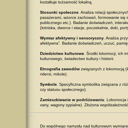
kształtuje tożsamość lokalną.
Stosunki społeczne
. Analiza relacji społeczn
pasażerami, wzorce zachowań, formowanie się sp
publicznego etc.). Badanie doświadczeń, interak
(lotniska, dworce i stacje, poczekalnie, doki, po
Wymiar afektywny i sensoryczny
. Analiza prz
afektywna”. Badanie doświadczeń, uczuć, pamięc
Dziedzictwo kulturowe
. Środki lokomocji, ich 
kulturowego, świadectwo kultury i historii.
Etnografia zawodów
związanych z lokomocją (ko
ridersi, mikole).
Symbole
. Specyficzna symbolika związana z ró
czy statusu społecznego).
Zamieszkiwanie w podróżowaniu
. Lokomocja i
vany, wagony sypialne). Złożona współzależno
Do wspólnego namysłu nad kulturowym wymiarem