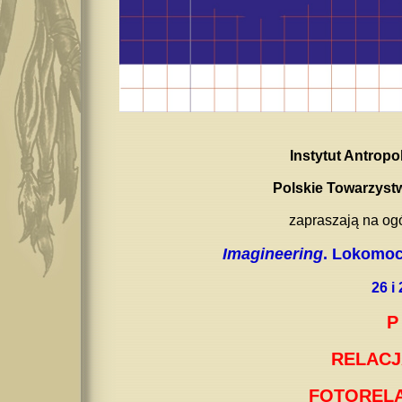
Instytut Antrop
Polskie Towarzys
zapraszają na og
Imagineering
. Lokomoc
26 i
P
RELACJ
FOTORELA