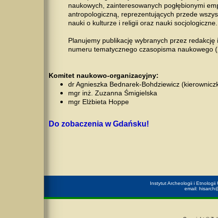
naukowych, zainteresowanych pogłębionymi empir
antropologiczną, reprezentujących przede wszyst
nauki o kulturze i religii oraz nauki socjologiczne.
Planujemy publikację wybranych przez redakcję
numeru tematycznego czasopisma naukowego (2
Komitet naukowo-organizacyjny:
dr Agnieszka Bednarek-Bohdziewicz
(kierownicz
mgr inż. Zuzanna Śmigielska
mgr Elżbieta Hoppe
Do zobaczenia w Gdańsku!
Instytut Archeologii i Etnolog
email:
hisarch