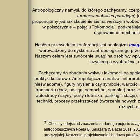
Antropologiczny namysł, do którego zachęcamy, czerpi
turn
/
new mobilities paradigm
) 
proponujemy jednak skupienie się na węższym wobec 
w polszczyźnie – pojęciu "lokomocja", podkreśla
usprawnione mechanicz
Hasłem przewodnim konferencji jest neologizm
imag
wprowadzony do dyskursu antropologicznego przez
Naszym celem jest zwrócenie uwagi na osobliwy wpływ
inżynierią a wyobraźnią, 
Zachęcamy do zbadania wpływu lokomocji na społecz
praktyki kulturowe. Antropologiczna analiza i interp
nieświadome), figury myślenia czy symbole, wartośc
transportu (łódź, pociąg, samochód, samolot) oraz ic
autostrady i szyny, porty i lotniska, parkingi i stacje
techniki, procesy przekształceń (tworzenie nowych 
różnych et
__________________________________
[1]
Chcemy odejść od znaczenia nadanego pojęciu
imag
antropologicznych Noela B. Salazara (Salazar 2011, 201
precyzyjniej: tworzenie, projektowanie i budowa parków